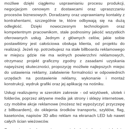
możliwe dzięki ciągłemu usprawnianiu procesu produkcji,
negocjacjom cenowym z dostawcami oraz upraszczaniu
procesów biznesowych. Doradzamy oraz usprawniamy kontakty z
kontrahentami, szczególnie te, które odbywają się na dużą
odległość. Dzięki nowoczesnym technologiom oraz
kompetentnym pracownikom, stale podnosimy jakość wszystkich
oferowanych usług. Jednym z głównych celów, jakie sobie
postawiliśmy jest całościowa obsługa klienta, od projektu do
realizacji. Jeżeli np. potrzebujesz na stałe billboardu reklamowego
w miejscu gdzie nie ma wolnych powierzchni reklamowych,
otrzymasz projekt graficzny zgodny z zasadami uzyskania
najwyższej skuteczności, propozycję możliwie najlepszych miejsc
do ustawienia reklamy, załatwienie formalności w odpowiednich
urzędach na postawienie reklamy, wykonanie i montaż
konstrukcji, wydruk grafiki oraz jej aplikację na nośniku.
Usługi realizujemy w szerokim zakresie - od wizytówek, ulotek i
folderów, poprzez aktywne media jak strony i sklepy internetowe,
czy mobilne akcje reklamowe (możesz też wypożyczyć przyczepę
z billboardem), do oklejenia środków transportu, szyldów, flag,
kasetonów, napisów 3D albo reklam na ekranach LED lub nawet
całych ścian wieżowców.