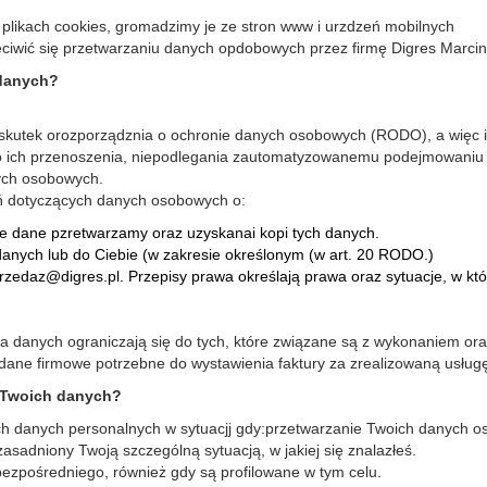
likach cookies, gromadzimy je ze stron www i urzdzeń mobilnych
ciwić się przetwarzaniu danych opdobowych przez firmę Digres Marcin
 danych?
a skutek orozporządznia o ochronie danych osobowych (RODO), a więc 
do ich przenoszenia, niepodlegania zautomatyzowanemu podejmowaniu d
ych osobowych.
ń dotyczących danych osobowych o:
kie dane pzretwarzamy oraz uzyskanai kopi tych danych.
danych lub do Ciebie (w zakresie określonym (w art. 20 RODO.)
zedaz@digres.pl. Przepisy prawa określają prawa oraz sytuacje, w kt
 danych ograniczają się do tych, które związane są z wykonaniem or
az dane firmowe potrzebne do wystawienia faktury za zrealizowaną usług
a Twoich danych?
h danych personalnych w sytuacjj gdy:przetwarzanie Twoich danych 
zasadniony Twoją szczególną sytuacją, w jakiej się znalazłeś.
ezpośredniego, również gdy są profilowane w tym celu.