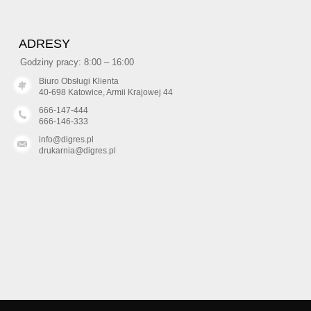
ADRESY
Godziny pracy: 8:00 – 16:00
Biuro Obsługi Klienta
40-698 Katowice, Armii Krajowej 44
666-147-444
666-146-333
info@digres.pl
drukarnia@digres.pl