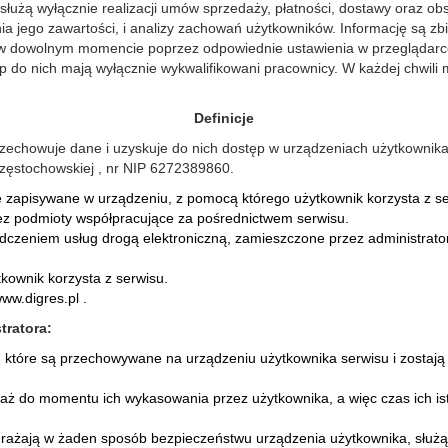
łużą wyłącznie realizacji umów sprzedaży, płatności, dostawy oraz ob
nia jego zawartości, i analizy zachowań użytkowników. Informację są 
e w dowolnym momencie poprzez odpowiednie ustawienia w przeglądar
p do nich mają wyłącznie wykwalifikowani pracownicy. W każdej chwili
Definicje
przechowuje dane i uzyskuje do nich dostęp w urządzeniach użytkownika
Częstochowskiej , nr NIP 6272389860.
e zapisywane w urządzeniu, z pomocą którego użytkownik korzysta z se
ez podmioty współpracujące za pośrednictwem serwisu.
dczeniem usług drogą elektroniczną, zamieszczone przez administrator
kownik korzysta z serwisu.
ww.digres.pl .
tratora:
e, które są przechowywane na urządzeniu użytkownika serwisu i zostają
a aż do momentu ich wykasowania przez użytkownika, a więc czas ich is
rażają w żaden sposób bezpieczeństwu urządzenia użytkownika, służą 