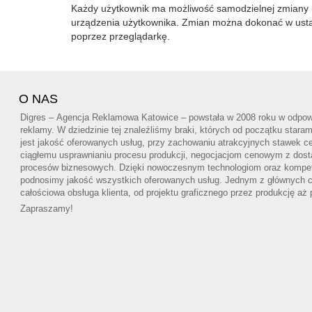
Każdy użytkownik ma możliwość samodzielnej zmiany u
urządzenia użytkownika. Zmian można dokonać w ustawi
poprzez przeglądarkę.
O NAS
Digres – Agencja Reklamowa Katowice – powstała w 2008 roku w odpowi
reklamy. W dziedzinie tej znaleźliśmy braki, których od początku star
jest jakość oferowanych usług, przy zachowaniu atrakcyjnych stawek ce
ciągłemu usprawnianiu procesu produkcji, negocjacjom cenowym z dos
procesów biznesowych. Dzięki nowoczesnym technologiom oraz kompe
podnosimy jakość wszystkich oferowanych usług. Jednym z głównych cel
całościowa obsługa klienta, od projektu graficznego przez produkcję aż
Zapraszamy!