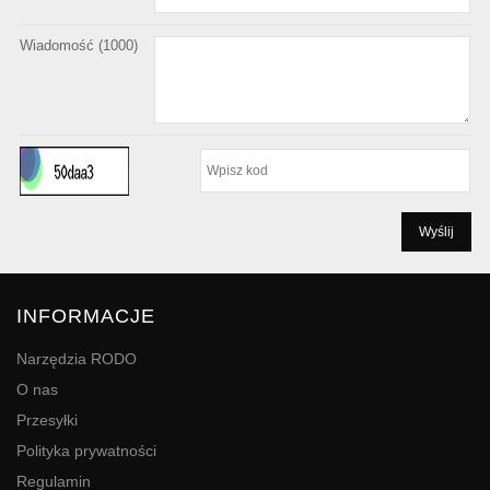
Wiadomość (
1000
)
INFORMACJE
Narzędzia RODO
O nas
Przesyłki
Polityka prywatności
Regulamin