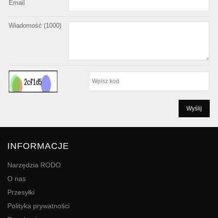
Email
Wiadomość (
1000
)
INFORMACJE
Narzędzia RODO
O nas
Przesyłki
Polityka prywatności