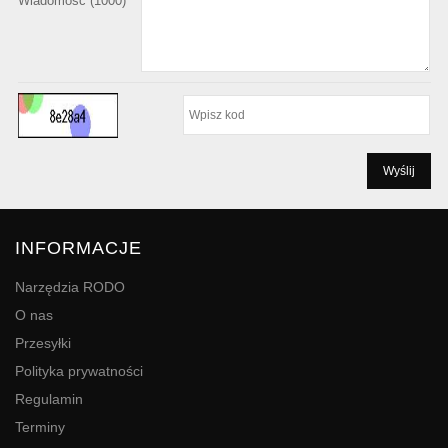
Wiadomość (
1000
)
INFORMACJE
Narzędzia RODO
O nas
Przesyłki
Polityka prywatności
Regulamin
Terminy