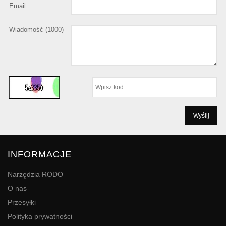
Email
Wiadomość (
1000
)
INFORMACJE
Narzędzia RODO
O nas
Przesyłki
Polityka prywatności