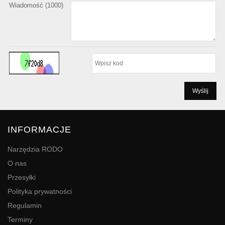
Wiadomość (
1000
)
INFORMACJE
Narzędzia RODO
O nas
Przesyłki
Polityka prywatności
Regulamin
Terminy