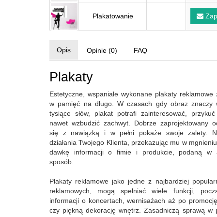
Plakatowanie
Zap
Opis
Opinie (0)
FAQ
Plakaty
Estetyczne, wspaniale wykonane plakaty reklamowe 
w pamięć na długo. W czasach gdy obraz znaczy w
tysiące słów, plakat potrafi zainteresować, przyku
nawet wzbudzić zachwyt. Dobrze zaprojektowany o
się z nawiązką i w pełni pokaże swoje zalety. N
działania Twojego Klienta, przekazując mu w mgnieni
dawkę informacji o fimie i produkcie, podaną w a
sposób.
Plakaty reklamowe jako jedne z najbardziej popula
reklamowych, mogą spełniać wiele funkcji, poc
informacji o koncertach, wernisażach aż po promocj
czy piękną dekorację wnętrz. Zasadniczą sprawą w 