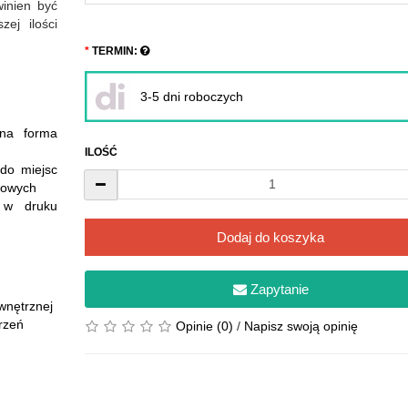
winien być
zej ilości
TERMIN:
3-5 dni roboczych
zna forma
ILOŚĆ
do miejsc
mowych
ż w druku
Dodaj do koszyka
Zapytanie
wnętrznej
rzeń
Opinie (0)
/
Napisz swoją opinię