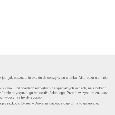
 jest jak puszczanie oka do dziewczyny po ciemku. Nikt, poza nami nie
e budynku, billboardach rozpiętych na specjalnych ramach, na środkach
w formie artystycznego malowidła ściennego. Przede wszystkim zaznacz
y, widoczny i trwały sposób!
e przeszkodą, Digres – Drukania Katowice daje Ci na to gwarancję.