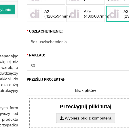
ytanie
A2
A2+
A3
(420x594mm)
(430x607mm)
(2
USZLACHETNIENIE:
NAKŁAD:
zapadając
ięcej niż
ć wzrok, a
dwdzięczy
akłoni do
PRZEŚLIJ PROJEKT
u oka dużą
Brak plików
trakcyjny
Przeciągnij pliki tutaj
rnych form
ząwszy od
Wybierz pliki z komputera
ę produktu
przypadku