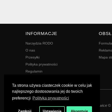
INFORMACJE
OBSŁ
Narzędzia RODO
Formula
O nas
Reklama
Przesyłki
Mapa st
Polityka prywatności
Regulamin
Terminy
Ta strona używa ciasteczek cookie w celu jak
najlepszego dostosowania jej do twoich
preferencji
Polityka prywatności
Powered By
Digres
Agencja Reklamy | Drukarnia DIGRES | Katowice ©
Zamknij
Ustawienia
Akceptuję