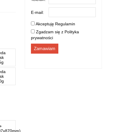
E-mail:
Akceptuję
Regulamin
Zgadzam się z
Polityka
prywatności
Zamawiam
eda
ysk
5g
eda
ysk
0g
+
07x870mm)