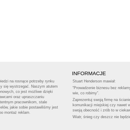
INFORMACJE
edzi na rosnące potrzeby rynku
Stuart Henderson mawiał:
amy się wystrzegać. Naszym atutem
“Prowadzenie biznesu bez reklamy
nowych, co jest możliwe dzięki
wie, co robimy”.
tawcami oraz upraszczaniu
Zaprezentuj swoją firmę na ściani
tentnym pracownikom, stale
komunikacji miejskiej czy nawet 
ów, jakie sobie postawiliśmy jest
swoją obecność i zrób to w ciekaw
 po montaż reklam.
Wiatr, śnieg czy deszcz nie będzi