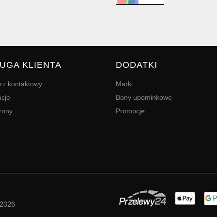
UGA KLIENTA
DODATKI
rz kontaktowy
Marki
cje
Bony upominkowe
rony
Promocje
 2026