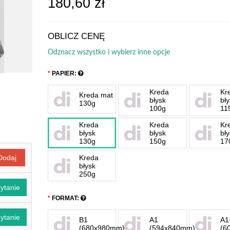
180,60 zł
OBLICZ CENĘ
Odznacz wszystko i wybierz inne opcje
PAPIER:
Kreda
Kr
Kreda mat
błysk
bł
130g
100g
11
Kreda
Kreda
Kr
błysk
błysk
bł
130g
150g
17
Kreda
Dodaj
błysk
250g
ytanie
FORMAT:
ytanie
B1
A1
A1
(680x980mm)
(594x840mm)
(6