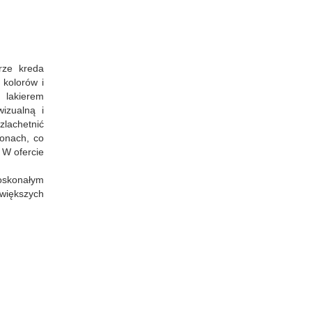
rze kreda
 kolorów i
 lakierem
izualną i
lachetnić
ronach, co
 W ofercie
doskonałym
 większych