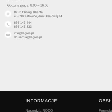
Godziny pracy: 8:00 – 16:00
Biuro Obsługi Klienta
40-698 Katowice, Armii Krajowej 44
666-147-444
666-146-333
info@digres.pl
drukarnia@digres.pl
INFORMACJE
OBSŁ
Narzędzia RODO
Formula