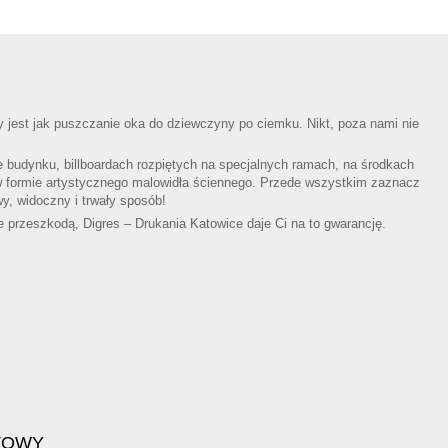
 jest jak puszczanie oka do dziewczyny po ciemku. Nikt, poza nami nie
e budynku, billboardach rozpiętych na specjalnych ramach, na środkach
w formie artystycznego malowidła ściennego. Przede wszystkim zaznacz
y, widoczny i trwały sposób!
e przeszkodą, Digres – Drukania Katowice daje Ci na to gwarancję.
TOWY