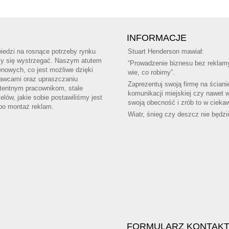
INFORMACJE
edzi na rosnące potrzeby rynku
Stuart Henderson mawiał:
amy się wystrzegać. Naszym atutem
“Prowadzenie biznesu bez reklamy
nowych, co jest możliwe dzięki
wie, co robimy”.
tawcami oraz upraszczaniu
Zaprezentuj swoją firmę na ściani
tentnym pracownikom, stale
komunikacji miejskiej czy nawet 
ów, jakie sobie postawiliśmy jest
swoją obecność i zrób to w ciekaw
 po montaż reklam.
Wiatr, śnieg czy deszcz nie będzi
FORMULARZ KONTAK