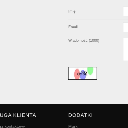
Imię
Email
Wiadomość (
1000
)
UGA KLIENTA
DODATKI
rz kontaktowy
Marki