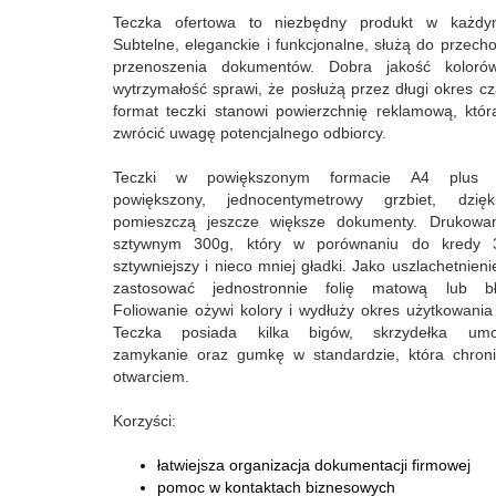
Teczka ofertowa to niezbędny produkt w każdy
Subtelne, eleganckie i funkcjonalne, służą do przech
przenoszenia dokumentów. Dobra jakość koloró
wytrzymałość sprawi, że posłużą przez długi okres c
format teczki stanowi powierzchnię reklamową, któ
zwrócić uwagę potencjalnego odbiorcy.
Teczki w powiększonym formacie A4 plus p
powiększony, jednocentymetrowy grzbiet, dzię
pomieszczą jeszcze większe dokumenty. Drukow
sztywnym 300g, który w porównaniu do kredy 3
sztywniejszy i nieco mniej gładki. Jako uszlachetnie
zastosować jednostronnie folię matową lub bł
Foliowanie ożywi kolory i wydłuży okres użytkowania
Teczka posiada kilka bigów, skrzydełka umożl
zamykanie oraz gumkę w standardzie, która chroni
otwarciem.
Korzyści:
łatwiejsza organizacja dokumentacji firmowej
pomoc w kontaktach biznesowych