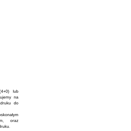
(4+0) lub
kujemy na
druku do
oskonałym
em, oraz
druku.