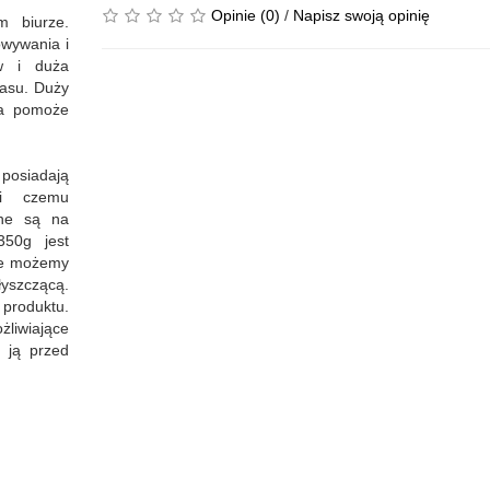
Opinie (0)
/
Napisz swoją opinię
m biurze.
owywania i
w i duża
zasu. Duży
ra pomoże
osiadają
ki czemu
ane są na
50g jest
nie możemy
yszczącą.
 produktu.
iwiające
 ją przed