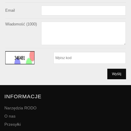
Email
Wiadomość (
1000
)
INFORMACJE
Narzędzia RODO
O nas
Przesyłki