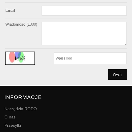
Email
Wiadomość (
1000
)
INFORMACJE
Narzędzia RODO
O nas
Przesyłki