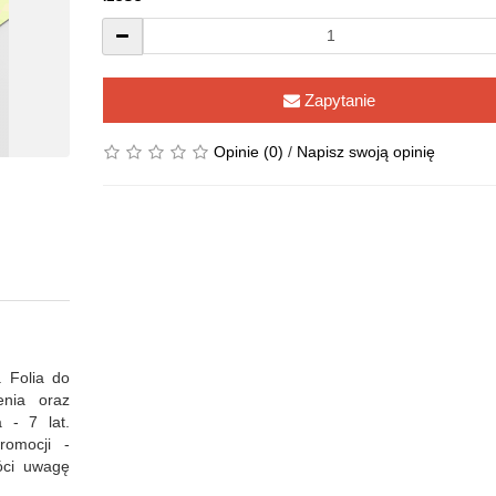
Zapytanie
Opinie (0)
/
Napisz swoją opinię
. Folia do
enia oraz
 - 7 lat.
omocji -
óci uwagę