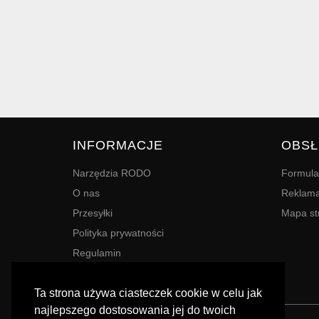
INFORMACJE
OBSŁ
Narzędzia RODO
Formula
O nas
Reklama
Przesyłki
Mapa st
Polityka prywatności
Regulamin
Terminy
Ta strona używa ciasteczek cookie w celu jak
najlepszego dostosowania jej do twoich