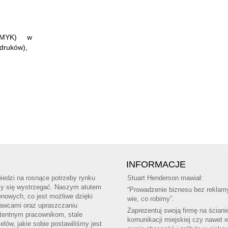
(CMYK) w
ydruków),
INFORMACJE
edzi na rosnące potrzeby rynku
Stuart Henderson mawiał:
amy się wystrzegać. Naszym atutem
“Prowadzenie biznesu bez reklamy
nowych, co jest możliwe dzięki
wie, co robimy”.
tawcami oraz upraszczaniu
Zaprezentuj swoją firmę na ściani
tentnym pracownikom, stale
komunikacji miejskiej czy nawet 
ów, jakie sobie postawiliśmy jest