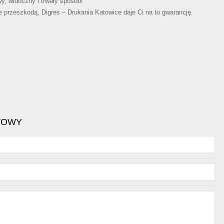
y, widoczny i trwały sposób!
e przeszkodą, Digres – Drukania Katowice daje Ci na to gwarancję.
TOWY