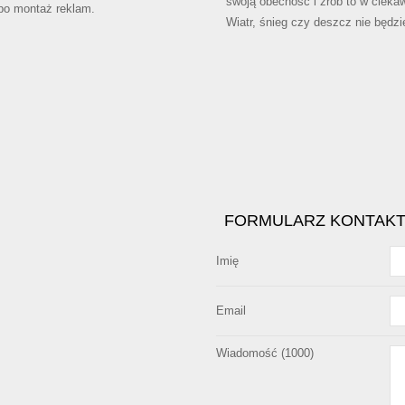
swoją obecność i zrób to w ciekaw
 po montaż reklam.
Wiatr, śnieg czy deszcz nie będzi
FORMULARZ KONTAK
Imię
Email
Wiadomość (
1000
)