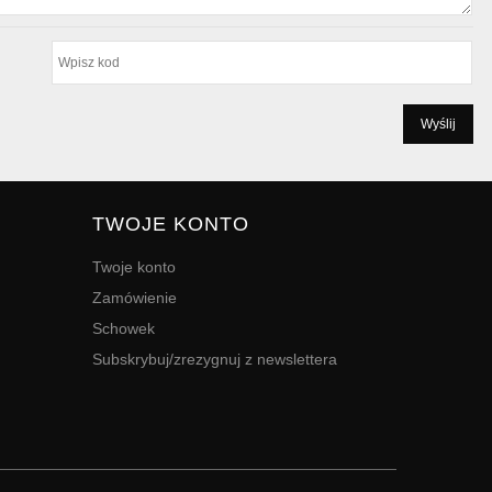
TWOJE KONTO
Twoje konto
Zamówienie
Schowek
Subskrybuj/zrezygnuj z newslettera