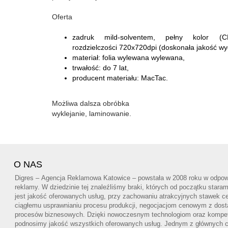
Oferta
zadruk mild-solventem, pełny kolor 
rozdzielczości 720x720dpi (doskonała jakość w
materiał: folia wylewana wylewana,
trwałość: do 7 lat,
producent materiału: MacTac.
Możliwa dalsza obróbka
wyklejanie, laminowanie.
O NAS
Digres – Agencja Reklamowa Katowice – powstała w 2008 roku w odpowi
reklamy. W dziedzinie tej znaleźliśmy braki, których od początku star
jest jakość oferowanych usług, przy zachowaniu atrakcyjnych stawek ce
ciągłemu usprawnianiu procesu produkcji, negocjacjom cenowym z dos
procesów biznesowych. Dzięki nowoczesnym technologiom oraz kompe
podnosimy jakość wszystkich oferowanych usług. Jednym z głównych cel