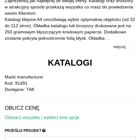
Zaprezentuj jak najwięcej ze swojej oferty. Katalogi oraz broszury
w atrakcyjny sposób przekażą wszystko co masz do powiedzenia
swoim Klientom.
Katalogi klejone A4 umożliwiają wybór optymalnej objętości (od 32
do 112 stron). Okładka katalogu lub broszury drukowana jest na
250 gramowym błyszczącym kredowym papierze. Dodatkowo
zostanie pokryta jednostronnie folią błysk. Okładka …
więcej …
KATALOGI
Marki
manufacturer
Kod: 91d91
Dostępne: TAK
OBLICZ CENĘ
Odznacz wszystko i wybierz inne opcje
PRZEŚLIJ PROJEKT