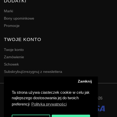
DODATKI
Marki
Bony upominkowe
Promocje
TWOJE KONTO
Twoje konto
Zamówienie
Schowek
Subskrybuj/zrezygnuj z newslettera
Zamknij
Powered By
Digres
Ta strona używa ciasteczek cookie w celu jak
najlepszego dostosowania jej do twoich
Agencja Reklamy | Drukarnia DIGRES | Katowice © 2026
preferencji
Polityka prywatności